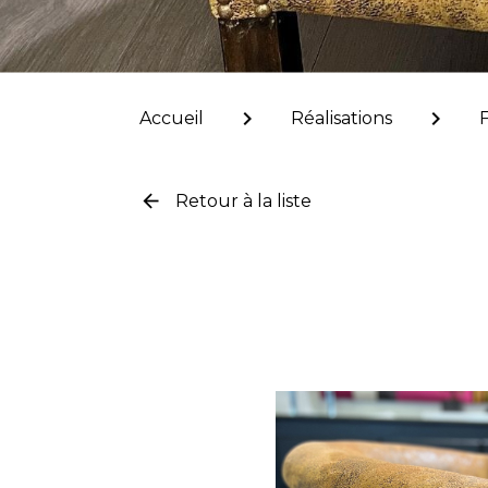
chevron_right
chevron_right
Accueil
Réalisations
arrow_back
Retour à la liste