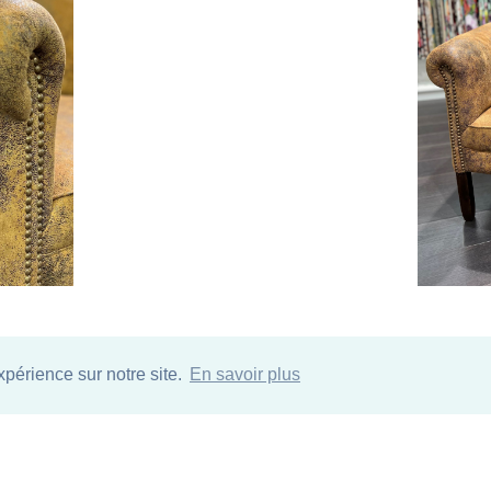
Ti
xpérience sur notre site.
En savoir plus
arrow_back
view_module
arrow_forward