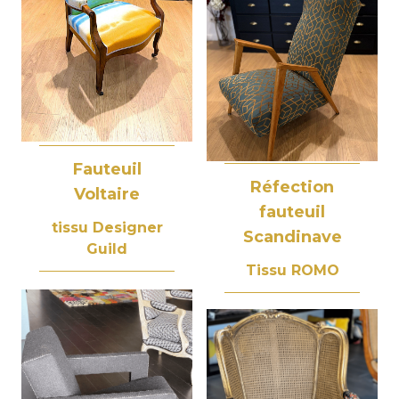
Fauteuil
Réfection
Voltaire
fauteuil
tissu Designer
Scandinave
Guild
Tissu ROMO