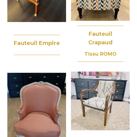
Fauteuil
Crapaud
Fauteuil Empire
Tissu ROMO