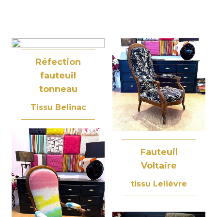
Réfection
fauteuil
tonneau
Tissu Belinac
Fauteuil
Voltaire
tissu Lelièvre