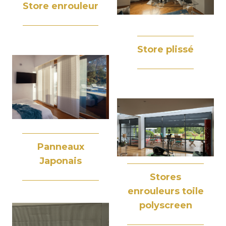
Store enrouleur
Store plissé
Panneaux
Japonais
Stores
enrouleurs toile
polyscreen