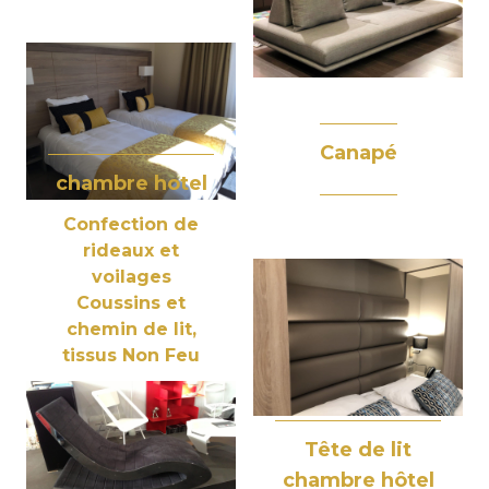
Canapé
chambre hotel
Confection de
rideaux et
voilages
Coussins et
chemin de lit,
tissus Non Feu
M1
Tête de lit
chambre hôtel