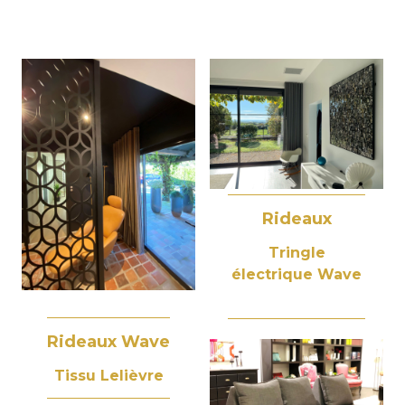
Rideaux
Tringle
électrique Wave
Rideaux Wave
Tissu Lelièvre